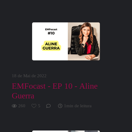
18 de Mai de 2022
EMFocast - EP 10 - Aline
Guerra
260
5
1min de leitura