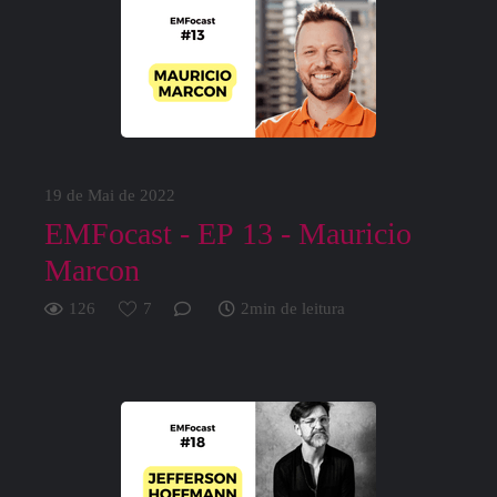
19 de Mai de 2022
EMFocast - EP 13 - Mauricio
Marcon
126
7
2min de leitura