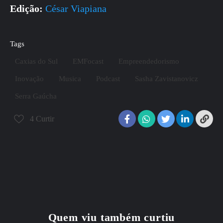
Edição:
César Viapiana
Tags
Caxias do Sul
EMFocast
Empreendedorismo
Inovação
Musica
Podcast
Sasha Zavistanovicz
Serra Gaúcha
4
Curtir
Quem viu também curtiu