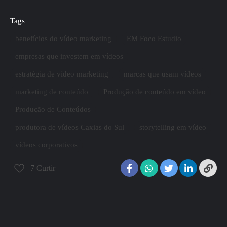
Tags
benefícios do vídeo marketing
EM Foco Estudio
empresas que investem em vídeos
estratégia de vídeo marketing
marcas que usam vídeos
marketing de conteúdo
Produção de conteúdo em vídeo
Produção de Conteúdos
produtora de vídeos Caxias do Sul
storytelling em vídeo
vídeos corporativos
7
Curtir