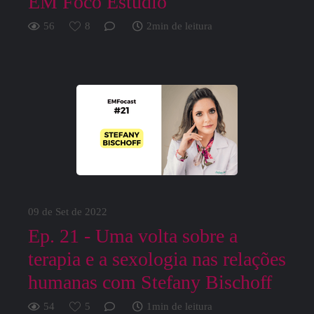
EM Foco Estúdio
56
8
2min de leitura
09 de Set de 2022
Ep. 21 - Uma volta sobre a
terapia e a sexologia nas relações
humanas com Stefany Bischoff
54
5
1min de leitura